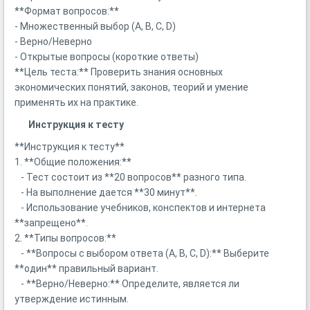
**Формат вопросов:**
- Множественный выбор (A, B, C, D)
- Верно/Неверно
- Открытые вопросы (короткие ответы)
**Цель теста:** Проверить знания основных
экономических понятий, законов, теорий и умение
применять их на практике.
Инструкция к тесту
**Инструкция к тесту**
1. **Общие положения:**
- Тест состоит из **20 вопросов** разного типа.
- На выполнение дается **30 минут**.
- Использование учебников, конспектов и интернета
**запрещено**.
2. **Типы вопросов:**
- **Вопросы с выбором ответа (A, B, C, D):** Выберите
**один** правильный вариант.
- **Верно/Неверно:** Определите, является ли
утверждение истинным.