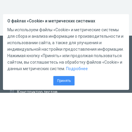
О файлах «Cookie» и метрических системах
Мы используем файлы «Cookie» и метрические системы
для сбора и анализа информации о производительности и
использовании сайта, а также для улучшения и
Русский
индивидуальной настройки предоставления информации.
Справка
Нажимая кнопку «Принять» или продолжая пользоваться
сайтом, вы соглашаетесь на обработку файлов «Cookie» и
Форма обратной связи
данных метрических систем.
Подробнее
Контакты
Принять
Тарифы
Конструктор тестов
Конструктор опросов
Конструктор кроссвордов
Диалоговые тренажёры
Комплексные задания