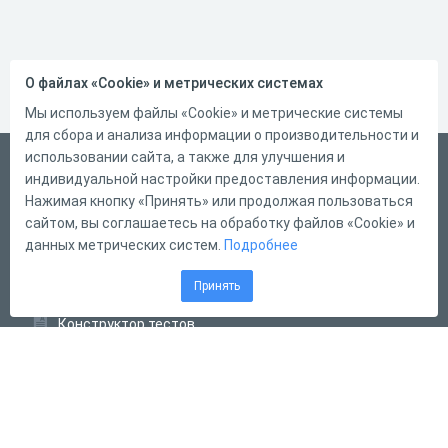
О файлах «Cookie» и метрических системах
Мы используем файлы «Cookie» и метрические системы
для сбора и анализа информации о производительности и
использовании сайта, а также для улучшения и
Русский
индивидуальной настройки предоставления информации.
Справка
Нажимая кнопку «Принять» или продолжая пользоваться
сайтом, вы соглашаетесь на обработку файлов «Cookie» и
Форма обратной связи
данных метрических систем.
Подробнее
Контакты
Принять
Тарифы
Конструктор тестов
Конструктор опросов
Конструктор кроссвордов
Диалоговые тренажёры