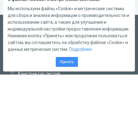
Мы используем файлы «Cookie» и метрические системы
для сбора и анализа информации о производительности и
использовании сайта, а также для улучшения и
Русский
индивидуальной настройки предоставления информации.
Справка
Нажимая кнопку «Принять» или продолжая пользоваться
сайтом, вы соглашаетесь на обработку файлов «Cookie» и
Форма обратной связи
данных метрических систем.
Подробнее
Контакты
Принять
Тарифы
Конструктор тестов
Конструктор опросов
Конструктор кроссвордов
Диалоговые тренажёры
Комплексные задания
Система Дистанционного Обучения