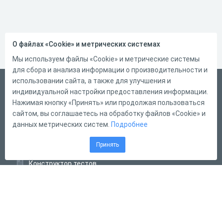
О файлах «Cookie» и метрических системах
Мы используем файлы «Cookie» и метрические системы
для сбора и анализа информации о производительности и
использовании сайта, а также для улучшения и
Русский
индивидуальной настройки предоставления информации.
Справка
Нажимая кнопку «Принять» или продолжая пользоваться
сайтом, вы соглашаетесь на обработку файлов «Cookie» и
Форма обратной связи
данных метрических систем.
Подробнее
Контакты
Принять
Тарифы
Конструктор тестов
Конструктор опросов
Конструктор кроссвордов
Диалоговые тренажёры