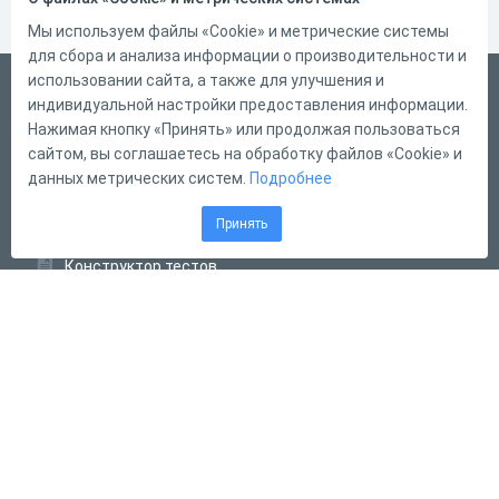
Мы используем файлы «Cookie» и метрические системы
для сбора и анализа информации о производительности и
использовании сайта, а также для улучшения и
Русский
индивидуальной настройки предоставления информации.
Справка
Нажимая кнопку «Принять» или продолжая пользоваться
сайтом, вы соглашаетесь на обработку файлов «Cookie» и
Форма обратной связи
данных метрических систем.
Подробнее
Контакты
Принять
Тарифы
Конструктор тестов
Конструктор опросов
Конструктор кроссвордов
Диалоговые тренажёры
Комплексные задания
Система Дистанционного Обучения