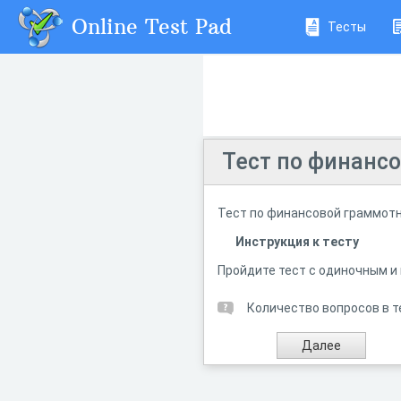
Online Test Pad
Тесты
Тест по финанс
Тест по финансовой граммотн
Инструкция к тесту
Пройдите тест с одиночным и
Количество вопросов в т