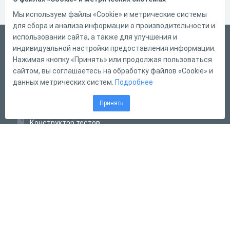
Мы используем файлы «Cookie» и метрические системы
для сбора и анализа информации о производительности и
использовании сайта, а также для улучшения и
Русский
индивидуальной настройки предоставления информации.
Справка
Нажимая кнопку «Принять» или продолжая пользоваться
сайтом, вы соглашаетесь на обработку файлов «Cookie» и
Форма обратной связи
данных метрических систем.
Подробнее
Контакты
Принять
Тарифы
Конструктор тестов
Конструктор опросов
Конструктор кроссвордов
Диалоговые тренажёры
Комплексные задания
Система Дистанционного Обучения