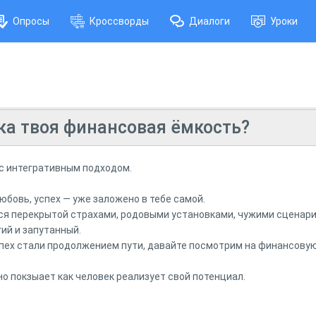
Опросы
Кроссворды
Диалоги
Уроки
ка твоя финансовая ёмкость?
 с интегративным подходом.
любовь, успех — уже заложено в тебе самой.
ся перекрытой страхами, родовыми установками, чужими сценариям
ий и запутанный.
спех стали продолжением пути, давайте посмотрим на финансовую
о покзыает как человек реализует свой потенциал.