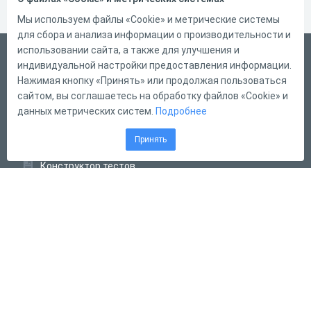
Мы используем файлы «Cookie» и метрические системы
для сбора и анализа информации о производительности и
использовании сайта, а также для улучшения и
Русский
индивидуальной настройки предоставления информации.
Справка
Нажимая кнопку «Принять» или продолжая пользоваться
сайтом, вы соглашаетесь на обработку файлов «Cookie» и
Форма обратной связи
данных метрических систем.
Подробнее
Контакты
Принять
Тарифы
Конструктор тестов
Конструктор опросов
Конструктор кроссвордов
Диалоговые тренажёры
Комплексные задания
Система Дистанционного Обучения