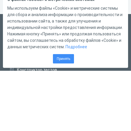
Мы используем файлы «Cookie» и метрические системы
для сбора и анализа информации о производительности и
использовании сайта, а также для улучшения и
Русский
индивидуальной настройки предоставления информации.
Справка
Нажимая кнопку «Принять» или продолжая пользоваться
сайтом, вы соглашаетесь на обработку файлов «Cookie» и
Форма обратной связи
данных метрических систем.
Подробнее
Контакты
Принять
Тарифы
Конструктор тестов
Конструктор опросов
Конструктор кроссвордов
Диалоговые тренажёры
Комплексные задания
Система Дистанционного Обучения