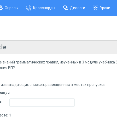
Опросы
Кроссворды
Диалоги
Уроки
le
 знаний грамматических правил, изученных в 3 модуле учебника Sp
ания ВПР.
из выпадающих списков, размещённых в местах пропусков.
рации
я
есте:
1