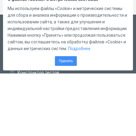
Мы используем файлы «Cookie» и метрические системы
для сбора и анализа информации о производительности и
использовании сайта, а также для улучшения и
Русский
индивидуальной настройки предоставления информации.
Справка
Нажимая кнопку «Принять» или продолжая пользоваться
сайтом, вы соглашаетесь на обработку файлов «Cookie» и
Форма обратной связи
данных метрических систем.
Подробнее
Контакты
Принять
Тарифы
Конструктор тестов
Конструктор опросов
Конструктор кроссвордов
Диалоговые тренажёры
Комплексные задания
Система Дистанционного Обучения