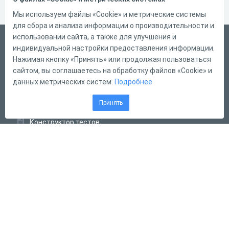
Мы используем файлы «Cookie» и метрические системы
для сбора и анализа информации о производительности и
использовании сайта, а также для улучшения и
Русский
индивидуальной настройки предоставления информации.
Справка
Нажимая кнопку «Принять» или продолжая пользоваться
сайтом, вы соглашаетесь на обработку файлов «Cookie» и
Форма обратной связи
данных метрических систем.
Подробнее
Контакты
Принять
Тарифы
Конструктор тестов
Конструктор опросов
Конструктор кроссвордов
Диалоговые тренажёры
Комплексные задания
Система Дистанционного Обучения