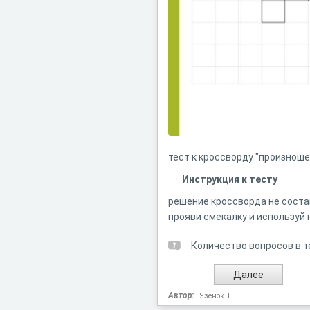
тест к кроссворду "произнош
Инструкция к тесту
решение кроссворда не соста
прояви смекалку и используй н
Количество вопросов в т
Автор:
Язенок Т