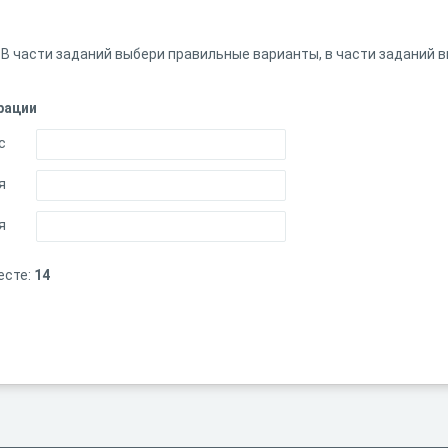
. В части заданий выбери правильные варианты, в части заданий 
рации
с
я
я
есте:
14