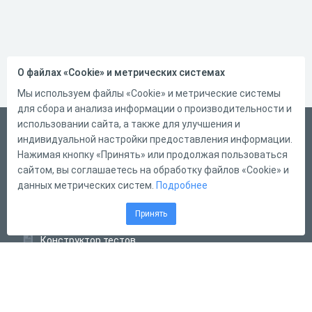
О файлах «Cookie» и метрических системах
Мы используем файлы «Cookie» и метрические системы
для сбора и анализа информации о производительности и
использовании сайта, а также для улучшения и
Русский
индивидуальной настройки предоставления информации.
Справка
Нажимая кнопку «Принять» или продолжая пользоваться
сайтом, вы соглашаетесь на обработку файлов «Cookie» и
Форма обратной связи
данных метрических систем.
Подробнее
Контакты
Принять
Тарифы
Конструктор тестов
Конструктор опросов
Конструктор кроссвордов
Диалоговые тренажёры