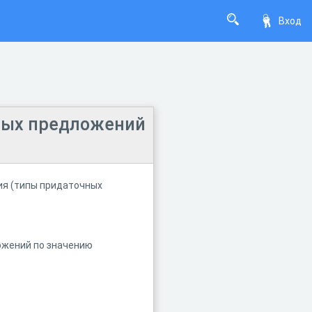
Вход
ных предложений
ия (типы придаточных
ожений по значению