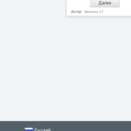
Автор:
Мележик О.Г.
Русский