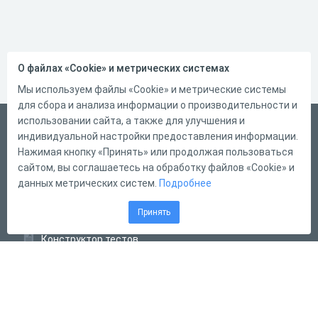
О файлах «Cookie» и метрических системах
Мы используем файлы «Cookie» и метрические системы
для сбора и анализа информации о производительности и
использовании сайта, а также для улучшения и
Русский
индивидуальной настройки предоставления информации.
Справка
Нажимая кнопку «Принять» или продолжая пользоваться
сайтом, вы соглашаетесь на обработку файлов «Cookie» и
Форма обратной связи
данных метрических систем.
Подробнее
Контакты
Принять
Тарифы
Конструктор тестов
Конструктор опросов
Конструктор кроссвордов
Диалоговые тренажёры