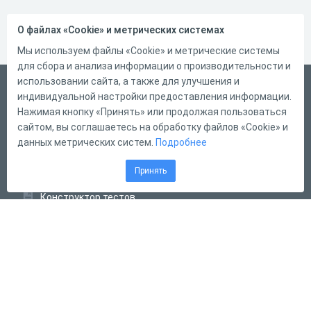
О файлах «Cookie» и метрических системах
Мы используем файлы «Cookie» и метрические системы
для сбора и анализа информации о производительности и
использовании сайта, а также для улучшения и
Русский
индивидуальной настройки предоставления информации.
Справка
Нажимая кнопку «Принять» или продолжая пользоваться
сайтом, вы соглашаетесь на обработку файлов «Cookie» и
Форма обратной связи
данных метрических систем.
Подробнее
Контакты
Принять
Тарифы
Конструктор тестов
Конструктор опросов
Конструктор кроссвордов
Диалоговые тренажёры
Комплексные задания
Система Дистанционного Обучения