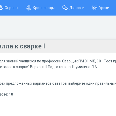
Опросы
Кроссворды
Диалоги
Уроки
лла к сварке I
оля знаний учащихся по профессии Сварщик ПМ 01 МДК 01 Тест п
еталла к сварке" Вариант II Подготовила: Шумилина Л.А.
трех предложенных вариантов ответов, выберите один правильный
есте:
10