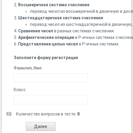
Восьмеричная
система
счисления
:
перевод
чисел
из
восьмеричной
в
двоичную
и
деся
Шестнадцатеричная
система
счисления
:
перевод
чисел
из
шестнадцатеричной
в
двоичную,
Сравнение
чисел
в
разных
системах
счисления.
Арифметические
операции
в
Р‑ичных
системах
счислен
Представление
целых
чисел
в
Р‑ичных
системах.
Заполните форму регистрации
Фамилия, Имя
Класс
Количество вопросов в тесте:
8