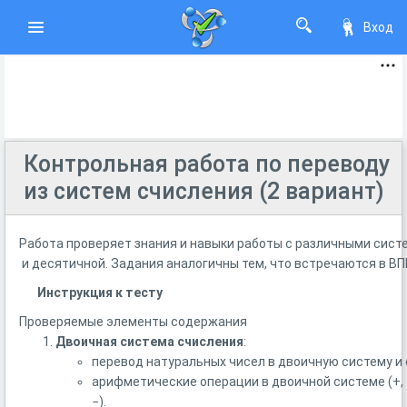
Вход
Контрольная работа по переводу
из систем счисления (2 вариант)
Работа
проверяет
знания
и
навыки
работы
с
различными
сист
и
десятичной.
Задания
аналогичны
тем,
что
встречаются
в
ВП
Инструкция к тесту
Проверяемые
элементы
содержания
Двоичная
система
счисления
:
перевод
натуральных
чисел
в
двоичную
систему
и
арифметические
операции
в
двоичной
системе
(+,
−).