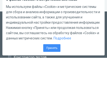
Мы используем файлы «Cookie» и метрические системы
для сбора и анализа информации о производительности и
использовании сайта, а также для улучшения и
Русский
индивидуальной настройки предоставления информации.
Справка
Нажимая кнопку «Принять» или продолжая пользоваться
сайтом, вы соглашаетесь на обработку файлов «Cookie» и
Форма обратной связи
данных метрических систем.
Подробнее
Контакты
Принять
Тарифы
Конструктор тестов
Конструктор опросов
Конструктор кроссвордов
Диалоговые тренажёры
Комплексные задания
Система Дистанционного Обучения