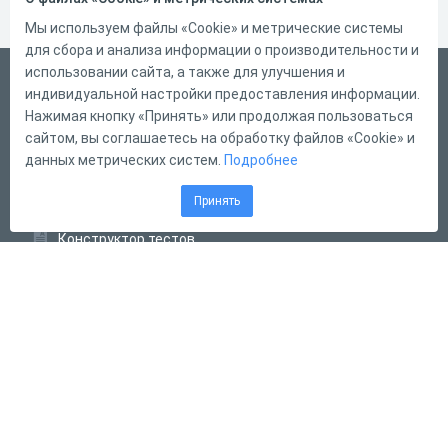
Мы используем файлы «Cookie» и метрические системы
для сбора и анализа информации о производительности и
использовании сайта, а также для улучшения и
Русский
индивидуальной настройки предоставления информации.
Справка
Нажимая кнопку «Принять» или продолжая пользоваться
сайтом, вы соглашаетесь на обработку файлов «Cookie» и
Форма обратной связи
данных метрических систем.
Подробнее
Контакты
Принять
Тарифы
Конструктор тестов
Конструктор опросов
Конструктор кроссвордов
Диалоговые тренажёры
Комплексные задания
Система Дистанционного Обучения