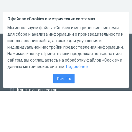
О файлах «Cookie» и метрических системах
Мы используем файлы «Cookie» и метрические системы
для сбора и анализа информации о производительности и
использовании сайта, а также для улучшения и
Русский
индивидуальной настройки предоставления информации.
Справка
Нажимая кнопку «Принять» или продолжая пользоваться
сайтом, вы соглашаетесь на обработку файлов «Cookie» и
Форма обратной связи
данных метрических систем.
Подробнее
Контакты
Принять
Тарифы
Конструктор тестов
Конструктор опросов
Конструктор кроссвордов
Диалоговые тренажёры
Комплексные задания