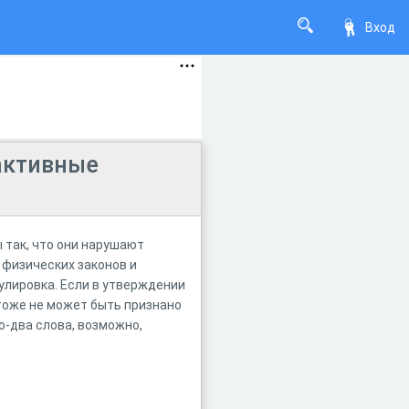
Вход
оактивные
 так, что они нарушают
физических законов и
улировка. Если в утверждении
тоже не может быть признано
о-два слова, возможно,