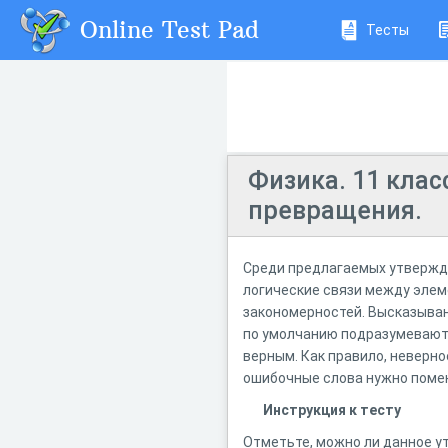
Online Test Pad
Тесты
Физика. 11 клас
превращения.
Среди предлагаемых утвержде
логические связи между элем
закономерностей. Высказыван
по умолчанию подразумеваютс
верным. Как правило, неверн
ошибочные слова нужно поме
Инструкция к тесту
Отметьте, можно ли данное у