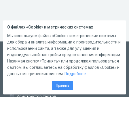
О файлах «Cookie» и метрических системах
Мы используем файлы «Cookie» и метрические системы
для сбора и анализа информации о производительности и
использовании сайта, а также для улучшения и
Русский
индивидуальной настройки предоставления информации.
Справка
Нажимая кнопку «Принять» или продолжая пользоваться
сайтом, вы соглашаетесь на обработку файлов «Cookie» и
Форма обратной связи
данных метрических систем.
Подробнее
Контакты
Принять
Тарифы
Конструктор тестов
Конструктор опросов
Конструктор кроссвордов
Диалоговые тренажёры