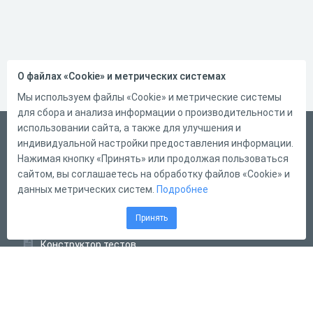
О файлах «Cookie» и метрических системах
Мы используем файлы «Cookie» и метрические системы
для сбора и анализа информации о производительности и
использовании сайта, а также для улучшения и
Русский
индивидуальной настройки предоставления информации.
Справка
Нажимая кнопку «Принять» или продолжая пользоваться
сайтом, вы соглашаетесь на обработку файлов «Cookie» и
Форма обратной связи
данных метрических систем.
Подробнее
Контакты
Принять
Тарифы
Конструктор тестов
Конструктор опросов
Конструктор кроссвордов
Диалоговые тренажёры