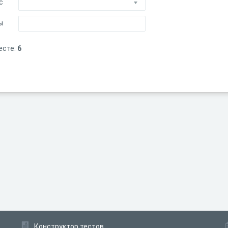
с
ы
есте:
6
Конструктор тестов