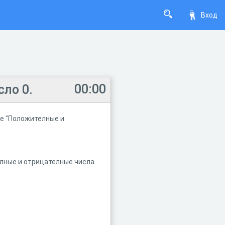
Вход
00:00
ло 0.
ме "Положителные и
лные и отрицателные числа.