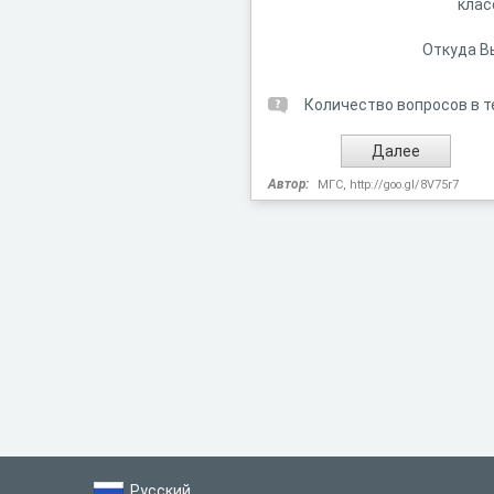
клас
Откуда В
Количество вопросов в т
Автор:
МГС, http://goo.gl/8V75r7
Русский