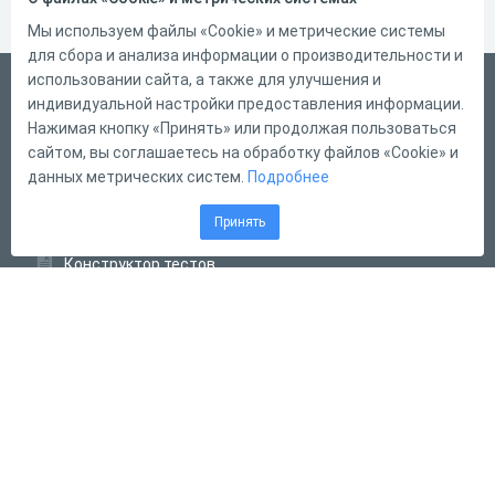
Мы используем файлы «Cookie» и метрические системы
для сбора и анализа информации о производительности и
использовании сайта, а также для улучшения и
Русский
индивидуальной настройки предоставления информации.
Справка
Нажимая кнопку «Принять» или продолжая пользоваться
сайтом, вы соглашаетесь на обработку файлов «Cookie» и
Форма обратной связи
данных метрических систем.
Подробнее
Контакты
Принять
Тарифы
Конструктор тестов
Конструктор опросов
Конструктор кроссвордов
Диалоговые тренажёры
Комплексные задания
Система Дистанционного Обучения