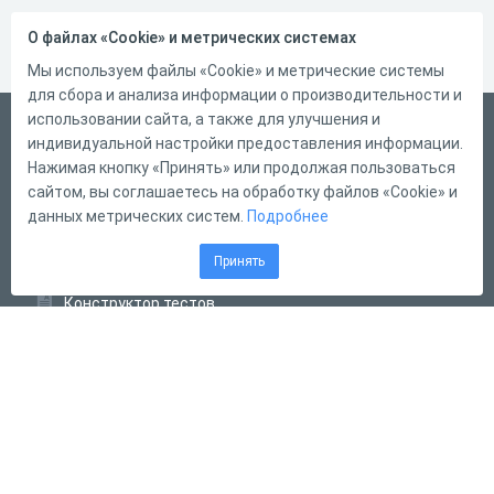
О файлах «Cookie» и метрических системах
Мы используем файлы «Cookie» и метрические системы
для сбора и анализа информации о производительности и
использовании сайта, а также для улучшения и
Русский
индивидуальной настройки предоставления информации.
Справка
Нажимая кнопку «Принять» или продолжая пользоваться
сайтом, вы соглашаетесь на обработку файлов «Cookie» и
Форма обратной связи
данных метрических систем.
Подробнее
Контакты
Принять
Тарифы
Конструктор тестов
Конструктор опросов
Конструктор кроссвордов
Диалоговые тренажёры
Комплексные задания
Система Дистанционного Обучения