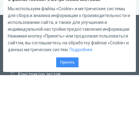
Мы используем файлы «Cookie» и метрические системы
для сбора и анализа информации о производительности и
использовании сайта, а также для улучшения и
Русский
индивидуальной настройки предоставления информации.
Справка
Нажимая кнопку «Принять» или продолжая пользоваться
сайтом, вы соглашаетесь на обработку файлов «Cookie» и
Форма обратной связи
данных метрических систем.
Подробнее
Контакты
Принять
Тарифы
Конструктор тестов
Конструктор опросов
Конструктор кроссвордов
Диалоговые тренажёры
Комплексные задания
Система Дистанционного Обучения