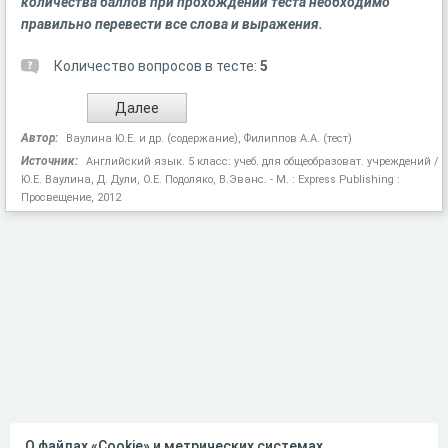
количества баллов при прохождении теста необходимо
правильно перевести все слова и выражения.
Количество вопросов в тесте:
5
Автор:
Ваулина Ю.Е. и др. (содержание), Филиппов А.А. (тест)
Источник:
Английский язык. 5 класс: учеб. для общеобразоват. учреждений /
Ю.Е. Ваулина, Д. Дули, О.Е. Подоляко, В.Эванс. - М. : Express Publishing :
Просвещение, 2012
О файлах «Cookie» и метрических системах