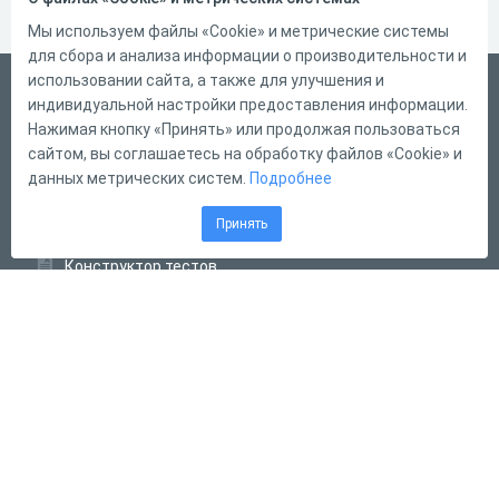
Мы используем файлы «Cookie» и метрические системы
для сбора и анализа информации о производительности и
использовании сайта, а также для улучшения и
Русский
индивидуальной настройки предоставления информации.
Справка
Нажимая кнопку «Принять» или продолжая пользоваться
сайтом, вы соглашаетесь на обработку файлов «Cookie» и
Форма обратной связи
данных метрических систем.
Подробнее
Контакты
Принять
Тарифы
Конструктор тестов
Конструктор опросов
Конструктор кроссвордов
Диалоговые тренажёры
Комплексные задания
Система Дистанционного Обучения