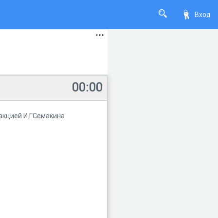
Вход
00:00
акцией И.Г.Семакина