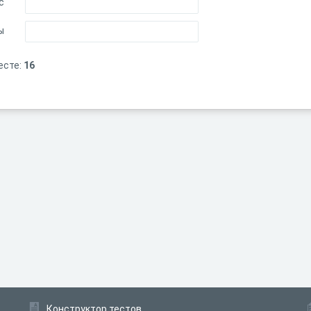
с
ы
есте:
16
Конструктор тестов