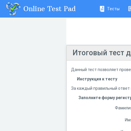
Online Test Pad
Тесты
Итоговый тест д
Данный тест позволяет провер
Инструкция к тесту
За каждый правильный ответ в
Заполните форму регист
Фамили
Им