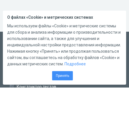
О файлах «Cookie» и метрических системах
Мы используем файлы «Cookie» и метрические системы
для сбора и анализа информации о производительности и
использовании сайта, а также для улучшения и
Русский
индивидуальной настройки предоставления информации.
Справка
Нажимая кнопку «Принять» или продолжая пользоваться
сайтом, вы соглашаетесь на обработку файлов «Cookie» и
Форма обратной связи
данных метрических систем.
Подробнее
Контакты
Принять
Тарифы
Конструктор тестов
Конструктор опросов
Конструктор кроссвордов
Диалоговые тренажёры
Комплексные задания