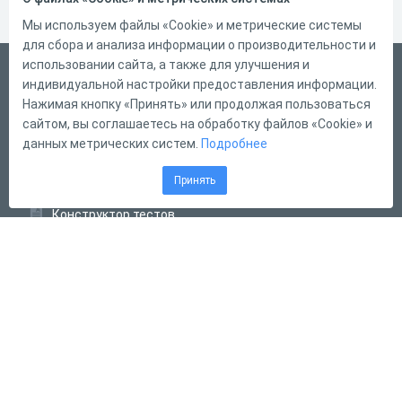
Мы используем файлы «Cookie» и метрические системы
для сбора и анализа информации о производительности и
использовании сайта, а также для улучшения и
Русский
индивидуальной настройки предоставления информации.
Справка
Нажимая кнопку «Принять» или продолжая пользоваться
сайтом, вы соглашаетесь на обработку файлов «Cookie» и
Форма обратной связи
данных метрических систем.
Подробнее
Контакты
Принять
Тарифы
Конструктор тестов
Конструктор опросов
Конструктор кроссвордов
Диалоговые тренажёры
Комплексные задания
Система Дистанционного Обучения