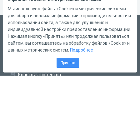
Мы используем файлы «Cookie» и метрические системы
для сбора и анализа информации о производительности и
использовании сайта, а также для улучшения и
Русский
индивидуальной настройки предоставления информации.
Справка
Нажимая кнопку «Принять» или продолжая пользоваться
сайтом, вы соглашаетесь на обработку файлов «Cookie» и
Форма обратной связи
данных метрических систем.
Подробнее
Контакты
Принять
Тарифы
Конструктор тестов
Конструктор опросов
Конструктор кроссвордов
Диалоговые тренажёры
Комплексные задания
Система Дистанционного Обучения