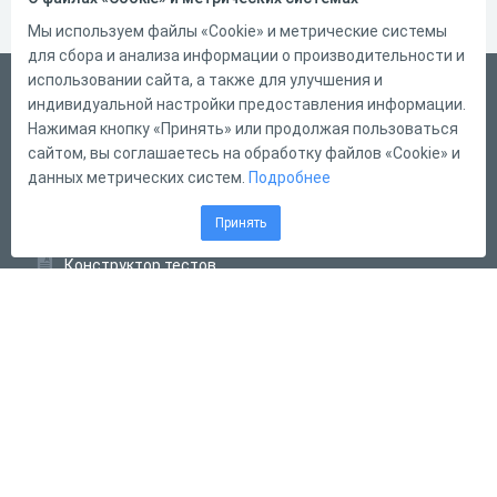
Мы используем файлы «Cookie» и метрические системы
для сбора и анализа информации о производительности и
использовании сайта, а также для улучшения и
Русский
индивидуальной настройки предоставления информации.
Справка
Нажимая кнопку «Принять» или продолжая пользоваться
сайтом, вы соглашаетесь на обработку файлов «Cookie» и
Форма обратной связи
данных метрических систем.
Подробнее
Контакты
Принять
Тарифы
Конструктор тестов
Конструктор опросов
Конструктор кроссвордов
Диалоговые тренажёры
Комплексные задания
Система Дистанционного Обучения