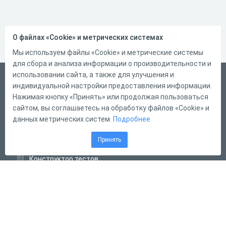
О файлах «Cookie» и метрических системах
Мы используем файлы «Cookie» и метрические системы
для сбора и анализа информации о производительности и
использовании сайта, а также для улучшения и
Русский
индивидуальной настройки предоставления информации.
Справка
Нажимая кнопку «Принять» или продолжая пользоваться
сайтом, вы соглашаетесь на обработку файлов «Cookie» и
Форма обратной связи
данных метрических систем.
Подробнее
Контакты
Принять
Тарифы
Конструктор тестов
Конструктор опросов
Конструктор кроссвордов
Диалоговые тренажёры
Комплексные задания