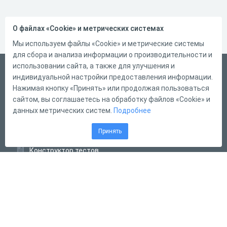
О файлах «Cookie» и метрических системах
Мы используем файлы «Cookie» и метрические системы
для сбора и анализа информации о производительности и
использовании сайта, а также для улучшения и
Русский
индивидуальной настройки предоставления информации.
Справка
Нажимая кнопку «Принять» или продолжая пользоваться
сайтом, вы соглашаетесь на обработку файлов «Cookie» и
Форма обратной связи
данных метрических систем.
Подробнее
Контакты
Принять
Тарифы
Конструктор тестов
Конструктор опросов
Конструктор кроссвордов
Диалоговые тренажёры
Комплексные задания