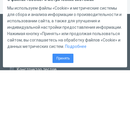
Мы используем файлы «Cookie» и метрические системы
для сбора и анализа информации о производительности и
использовании сайта, а также для улучшения и
Русский
индивидуальной настройки предоставления информации.
Справка
Нажимая кнопку «Принять» или продолжая пользоваться
сайтом, вы соглашаетесь на обработку файлов «Cookie» и
Форма обратной связи
данных метрических систем.
Подробнее
Контакты
Принять
Тарифы
Конструктор тестов
Конструктор опросов
Конструктор кроссвордов
Диалоговые тренажёры
Комплексные задания
Система Дистанционного Обучения