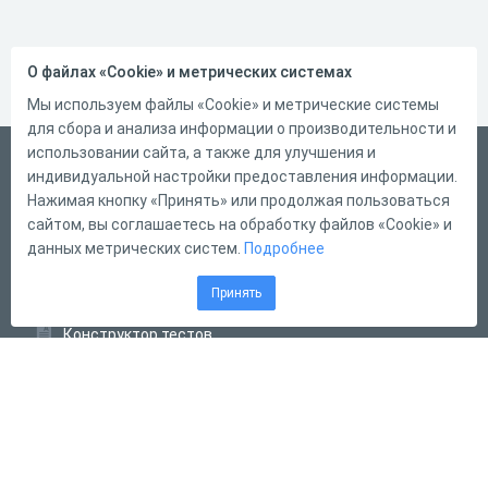
О файлах «Cookie» и метрических системах
Мы используем файлы «Cookie» и метрические системы
для сбора и анализа информации о производительности и
использовании сайта, а также для улучшения и
Русский
индивидуальной настройки предоставления информации.
Справка
Нажимая кнопку «Принять» или продолжая пользоваться
сайтом, вы соглашаетесь на обработку файлов «Cookie» и
Форма обратной связи
данных метрических систем.
Подробнее
Контакты
Принять
Тарифы
Конструктор тестов
Конструктор опросов
Конструктор кроссвордов
Диалоговые тренажёры
Комплексные задания