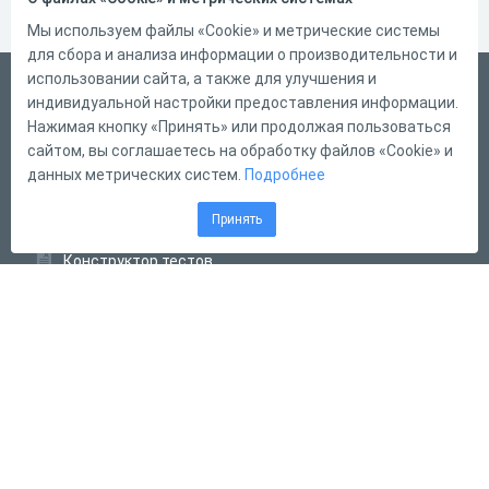
Мы используем файлы «Cookie» и метрические системы
для сбора и анализа информации о производительности и
использовании сайта, а также для улучшения и
Русский
индивидуальной настройки предоставления информации.
Справка
Нажимая кнопку «Принять» или продолжая пользоваться
сайтом, вы соглашаетесь на обработку файлов «Cookie» и
Форма обратной связи
данных метрических систем.
Подробнее
Контакты
Принять
Тарифы
Конструктор тестов
Конструктор опросов
Конструктор кроссвордов
Диалоговые тренажёры
Комплексные задания
Система Дистанционного Обучения