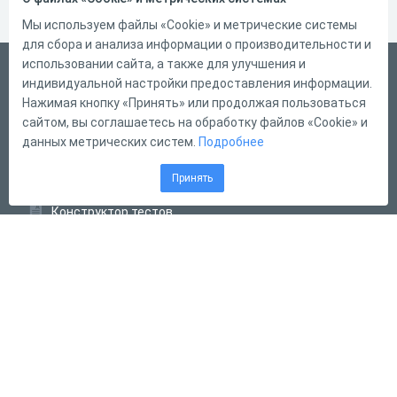
Мы используем файлы «Cookie» и метрические системы
для сбора и анализа информации о производительности и
использовании сайта, а также для улучшения и
Русский
индивидуальной настройки предоставления информации.
Справка
Нажимая кнопку «Принять» или продолжая пользоваться
сайтом, вы соглашаетесь на обработку файлов «Cookie» и
Форма обратной связи
данных метрических систем.
Подробнее
Контакты
Принять
Тарифы
Конструктор тестов
Конструктор опросов
Конструктор кроссвордов
Диалоговые тренажёры
Комплексные задания
Система Дистанционного Обучения