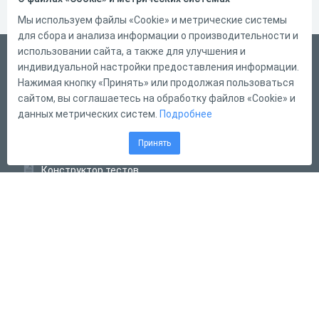
Мы используем файлы «Cookie» и метрические системы
для сбора и анализа информации о производительности и
использовании сайта, а также для улучшения и
Русский
индивидуальной настройки предоставления информации.
Справка
Нажимая кнопку «Принять» или продолжая пользоваться
сайтом, вы соглашаетесь на обработку файлов «Cookie» и
Форма обратной связи
данных метрических систем.
Подробнее
Контакты
Принять
Тарифы
Конструктор тестов
Конструктор опросов
Конструктор кроссвордов
Диалоговые тренажёры
Комплексные задания
Система Дистанционного Обучения