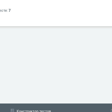
есте:
7
Конструктор тестов