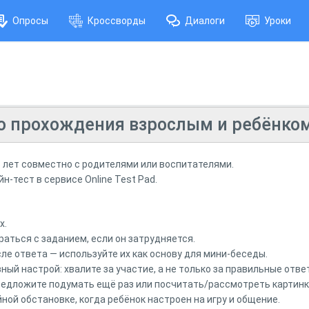
Опросы
Кроссворды
Диалоги
Уроки
о прохождения взрослым и ребёнком
6
лет
совместно
с
родителями
или
воспитателями.
йн‑тест
в
сервисе
Online
Test
Pad.
х.
раться с заданием, если он затрудняется.
ле ответа — используйте их как основу для мини‑беседы.
ый настрой: хвалите за участие, а не только за правильные отве
редложите подумать ещё раз или посчитать/рассмотреть картинк
ной обстановке, когда ребёнок настроен на игру и общение.