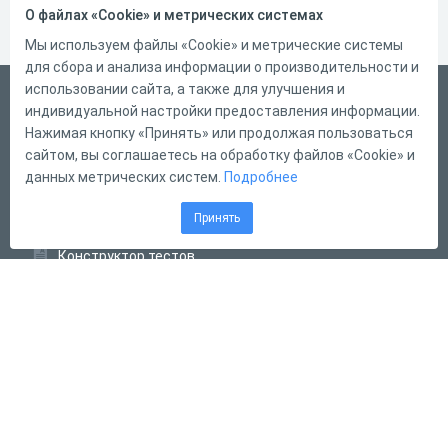
О файлах «Cookie» и метрических системах
Мы используем файлы «Cookie» и метрические системы
для сбора и анализа информации о производительности и
использовании сайта, а также для улучшения и
Русский
индивидуальной настройки предоставления информации.
Справка
Нажимая кнопку «Принять» или продолжая пользоваться
сайтом, вы соглашаетесь на обработку файлов «Cookie» и
Форма обратной связи
данных метрических систем.
Подробнее
Контакты
Принять
Тарифы
Конструктор тестов
Конструктор опросов
Конструктор кроссвордов
Диалоговые тренажёры
Комплексные задания
Система Дистанционного Обучения