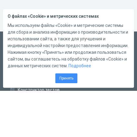
О файлах «Cookie» и метрических системах
Мы используем файлы «Cookie» и метрические системы
для сбора и анализа информации о производительности и
использовании сайта, а также для улучшения и
Русский
индивидуальной настройки предоставления информации.
Справка
Нажимая кнопку «Принять» или продолжая пользоваться
сайтом, вы соглашаетесь на обработку файлов «Cookie» и
Форма обратной связи
данных метрических систем.
Подробнее
Контакты
Принять
Тарифы
Конструктор тестов
Конструктор опросов
Конструктор кроссвордов
Диалоговые тренажёры
Комплексные задания