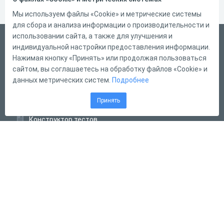
Мы используем файлы «Cookie» и метрические системы
для сбора и анализа информации о производительности и
использовании сайта, а также для улучшения и
Русский
индивидуальной настройки предоставления информации.
Справка
Нажимая кнопку «Принять» или продолжая пользоваться
сайтом, вы соглашаетесь на обработку файлов «Cookie» и
Форма обратной связи
данных метрических систем.
Подробнее
Контакты
Принять
Тарифы
Конструктор тестов
Конструктор опросов
Конструктор кроссвордов
Диалоговые тренажёры
Комплексные задания
Система Дистанционного Обучения