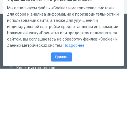
Мы используем файлы «Cookie» и метрические системы
для сбора и анализа информации о производительности и
использовании сайта, а также для улучшения и
Русский
индивидуальной настройки предоставления информации.
Справка
Нажимая кнопку «Принять» или продолжая пользоваться
сайтом, вы соглашаетесь на обработку файлов «Cookie» и
Форма обратной связи
данных метрических систем.
Подробнее
Контакты
Принять
Тарифы
Конструктор тестов
Конструктор опросов
Конструктор кроссвордов
Диалоговые тренажёры
Комплексные задания
Система Дистанционного Обучения